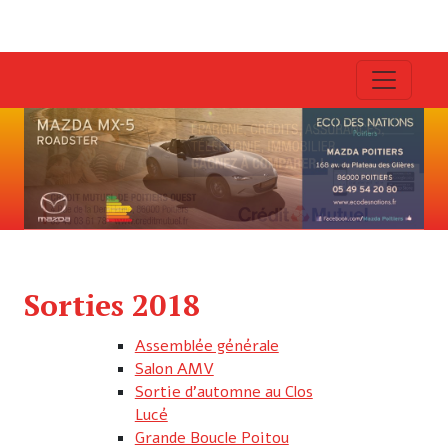
Sorties 2018
Assemblée générale
Salon AMV
Sortie d’automne au Clos
Lucé
Grande Boucle Poitou