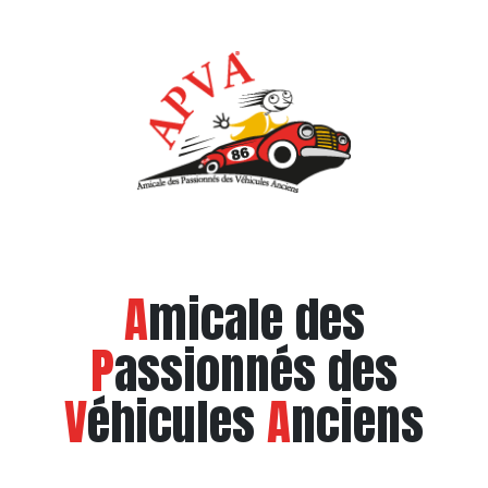
A
micale des
P
assionnés des
V
éhicules
A
nciens