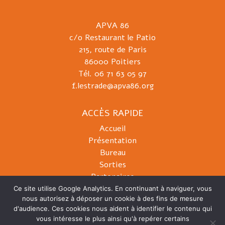
APVA 86
c/o Restaurant le Patio
215, route de Paris
86000 Poitiers
Tél. 06 71 63 05 97
f.lestrade@apva86.org
ACCÈS RAPIDE
Accueil
Présentation
Bureau
Sorties
Partenaires
Presse
Ce site utilise Google Analytics. En continuant à naviguer, vous
nous autorisez à déposer un cookie à des fins de mesure
Contact
d'audience. Ces cookies nous aident à identifier le contenu qui
vous intéresse le plus ainsi qu'à repérer certains