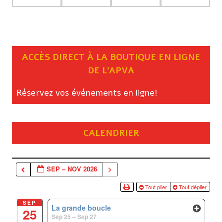
ACCÈS DIRECT À LA BOUTIQUE EN LIGNE
DE L’APVA
Réservez vos événements en ligne!
CALENDRIER
SEP – NOV 2026
Tout plier
Tout déplier
SEP
La grande boucle
25
Sep 25 – Sep 27