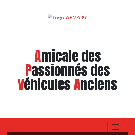
A
micale des
P
assionnés des
V
éhicules
A
nciens