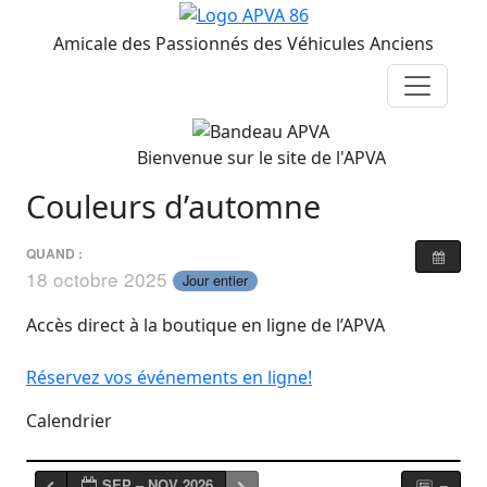
A
micale des
P
assionnés des
V
éhicules
A
nciens
Bienvenue sur le site de l'APVA
Couleurs d’automne
QUAND :
18 octobre 2025
Jour entier
Accès direct à la boutique en ligne de l’APVA
Réservez vos événements en ligne!
Calendrier
SEP – NOV 2026