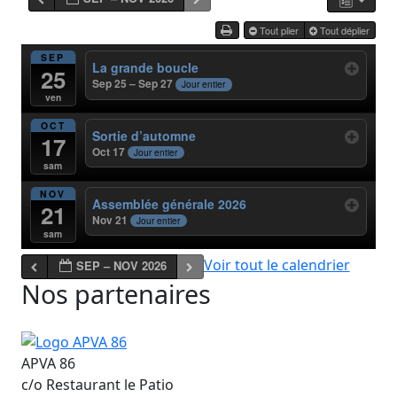
Tout plier
Tout déplier
SEP
La grande boucle
25
Sep 25 – Sep 27
Jour entier
ven
OCT
Sortie d’automne
17
Oct 17
Jour entier
sam
NOV
Assemblée générale 2026
21
Nov 21
Jour entier
sam
Voir tout le calendrier
SEP – NOV 2026
Nos partenaires
APVA 86
c/o Restaurant le Patio